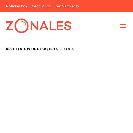
Noticias hoy
Diego Milito
Tren Sarmiento
MUNICIPIOS
RESULTADOS DE BÚSQUEDA
·
AMBA
CABA
BUENOS AIRES
PROVINCIAS
ELECCIONES 2023