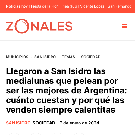
Noticias hoy
Fiesta de la Flor
línea 306
Vicente López
San Fernando
MUNICIPIOS
MUNICIPIOS
·
SAN ISIDRO
·
TEMAS
·
SOCIEDAD
CABA
Llegaron a San Isidro las
medialunas que pelean por
BUENOS AIRES
ser las mejores de Argentina:
cuánto cuestan y por qué las
PROVINCIAS
venden siempre calentitas
ELECCIONES 2023
SAN ISIDRO
.
SOCIEDAD
7 de enero de 2024
·