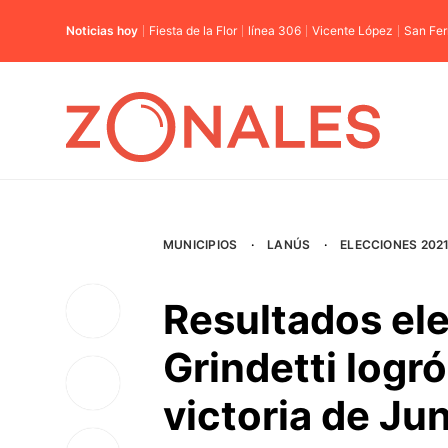
Noticias hoy
Fiesta de la Flor
línea 306
Vicente López
San Fe
MUNICIPIOS
·
LANÚS
·
ELECCIONES 202
Resultados el
Grindetti logr
victoria de Ju