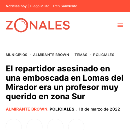
Noticias hoy
Diego Milito
Tren Sarmiento
MUNICIPIOS
MUNICIPIOS
·
ALMIRANTE BROWN
·
TEMAS
·
POLICIALES
CABA
El repartidor asesinado en
una emboscada en Lomas del
BUENOS AIRES
Mirador era un profesor muy
querido en zona Sur
PROVINCIAS
ALMIRANTE BROWN
.
POLICIALES
18 de marzo de 2022
·
ELECCIONES 2023