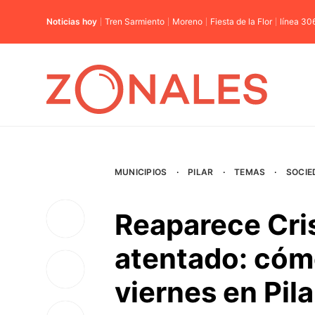
Noticias hoy
Tren Sarmiento
Moreno
Fiesta de la Flor
línea 30
MUNICIPIOS
·
PILAR
·
TEMAS
·
SOCIE
Reaparece Cris
atentado: cómo
viernes en Pila