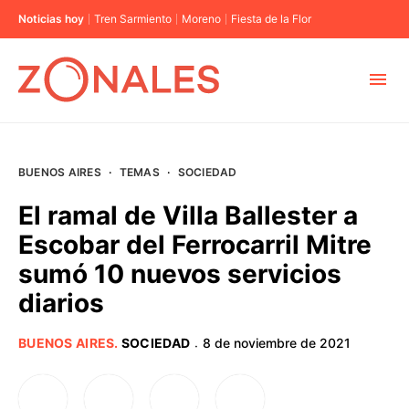
Noticias hoy
Tren Sarmiento
Moreno
Fiesta de la Flor
MUNICIPIOS
BUENOS AIRES
·
TEMAS
·
SOCIEDAD
CABA
El ramal de Villa Ballester a
Escobar del Ferrocarril Mitre
BUENOS AIRES
sumó 10 nuevos servicios
diarios
PROVINCIAS
BUENOS AIRES
.
SOCIEDAD
8 de noviembre de 2021
·
ELECCIONES 2023