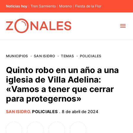
Noticias hoy
Tren Sarmiento
Moreno
Fiesta de la Flor
MUNICIPIOS
MUNICIPIOS
·
SAN ISIDRO
·
TEMAS
·
POLICIALES
CABA
Quinto robo en un año a una
iglesia de Villa Adelina:
BUENOS AIRES
«Vamos a tener que cerrar
para protegernos»
PROVINCIAS
SAN ISIDRO
.
POLICIALES
8 de abril de 2024
·
ELECCIONES 2023