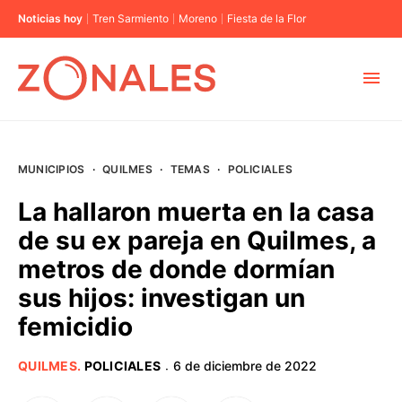
Noticias hoy
Tren Sarmiento
Moreno
Fiesta de la Flor
MUNICIPIOS
MUNICIPIOS
·
QUILMES
·
TEMAS
·
POLICIALES
CABA
La hallaron muerta en la casa
de su ex pareja en Quilmes, a
BUENOS AIRES
metros de donde dormían
sus hijos: investigan un
PROVINCIAS
femicidio
ELECCIONES 2023
QUILMES
.
POLICIALES
6 de diciembre de 2022
·