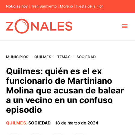
Noticias hoy
Tren Sarmiento
Moreno
Fiesta de la Flor
MUNICIPIOS
MUNICIPIOS
·
QUILMES
·
TEMAS
·
SOCIEDAD
CABA
Quilmes: quién es el ex
funcionario de Martiniano
BUENOS AIRES
Molina que acusan de balear
a un vecino en un confuso
PROVINCIAS
episodio
ELECCIONES 2023
QUILMES
.
SOCIEDAD
18 de marzo de 2024
·