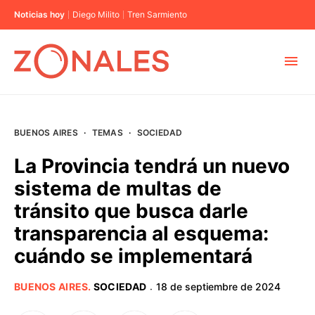
Noticias hoy
Diego Milito
Tren Sarmiento
MUNICIPIOS
BUENOS AIRES
·
TEMAS
·
SOCIEDAD
CABA
La Provincia tendrá un nuevo
sistema de multas de
BUENOS AIRES
tránsito que busca darle
transparencia al esquema:
PROVINCIAS
cuándo se implementará
ELECCIONES 2023
BUENOS AIRES
.
SOCIEDAD
18 de septiembre de 2024
·