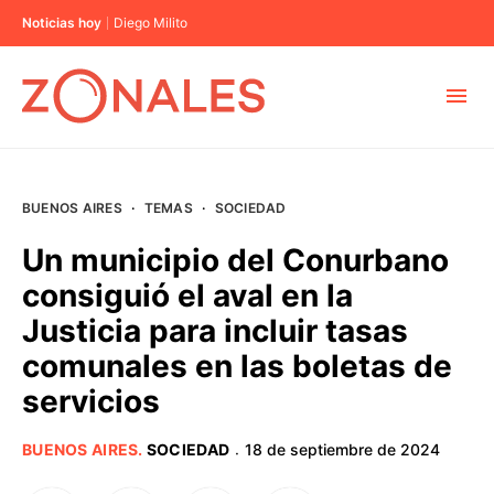
Noticias hoy
Diego Milito
MUNICIPIOS
BUENOS AIRES
·
TEMAS
·
SOCIEDAD
CABA
Un municipio del Conurbano
consiguió el aval en la
BUENOS AIRES
Justicia para incluir tasas
comunales en las boletas de
PROVINCIAS
servicios
ELECCIONES 2023
BUENOS AIRES
.
SOCIEDAD
18 de septiembre de 2024
·