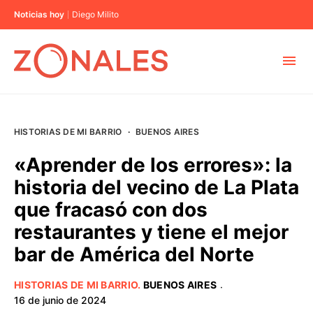
Noticias hoy
Diego Milito
MUNICIPIOS
HISTORIAS DE MI BARRIO
·
BUENOS AIRES
CABA
«Aprender de los errores»: la
historia del vecino de La Plata
BUENOS AIRES
que fracasó con dos
restaurantes y tiene el mejor
PROVINCIAS
bar de América del Norte
ELECCIONES 2023
HISTORIAS DE MI BARRIO
.
BUENOS AIRES
·
16 de junio de 2024