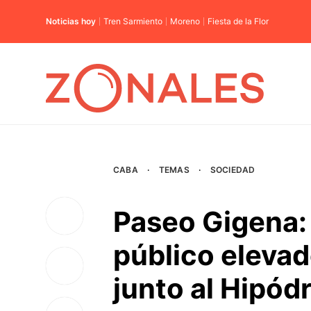
Noticias hoy
Tren Sarmiento
Moreno
Fiesta de la Flor
CABA
·
TEMAS
·
SOCIEDAD
Paseo Gigena: 
público eleva
junto al Hipó