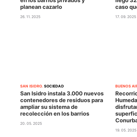
en los barrios privados y
llegó 3
planean cazarlo
caso que
26. 11. 2025
17. 09. 2025
SAN ISIDRO
.
SOCIEDAD
BUENOS AI
San Isidro instala 3.000 nuevos
Recorrid
contenedores de residuos para
Humedal
ampliar su sistema de
disfruta
recolección en los barrios
superfic
Conurb
20. 05. 2025
19. 05. 2025