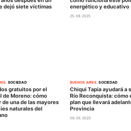
2 años después en un
cómo funciona este pol
 dejó siete víctimas
energético y educativo
25. 08. 2025
RES
.
SOCIEDAD
BUENOS AIRES
.
SOCIEDAD
os gratuitos por el
Chiqui Tapia ayudará a 
 de Moreno: cómo
Río Reconquista: cómo e
r de una de las mayores
plan que llevará adelant
ies naturales del
Provincia
ano
09. 05. 2025