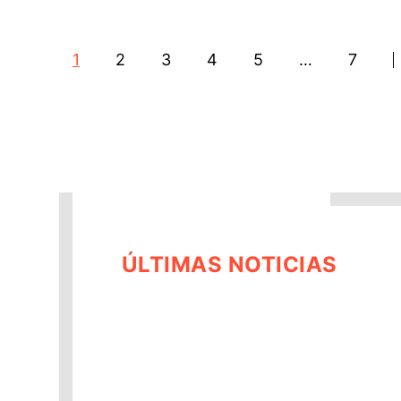
1
2
3
4
5
…
7
ÚLTIMAS NOTICIAS