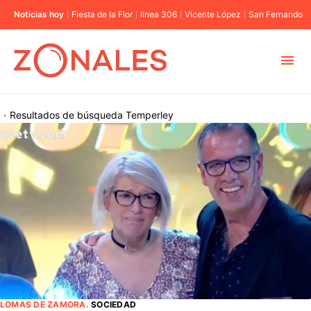
Noticias hoy
Fiesta de la Flor
línea 306
Vicente López
San Fernando
MUNICIPIOS
·
Resultados de búsqueda
Temperley
CABA
BUENOS AIRES
PROVINCIAS
ELECCIONES 2023
LOMAS DE ZAMORA
.
SOCIEDAD