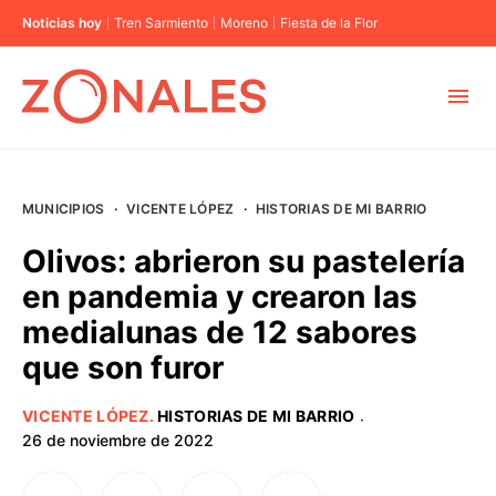
Noticias hoy
Tren Sarmiento
Moreno
Fiesta de la Flor
MUNICIPIOS
MUNICIPIOS
·
VICENTE LÓPEZ
·
HISTORIAS DE MI BARRIO
CABA
Olivos: abrieron su pastelería
en pandemia y crearon las
BUENOS AIRES
medialunas de 12 sabores
que son furor
PROVINCIAS
VICENTE LÓPEZ
.
HISTORIAS DE MI BARRIO
·
ELECCIONES 2023
26 de noviembre de 2022