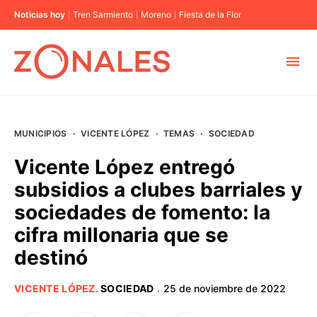
Noticias hoy
Tren Sarmiento
Moreno
Fiesta de la Flor
MUNICIPIOS
MUNICIPIOS
·
VICENTE LÓPEZ
·
TEMAS
·
SOCIEDAD
CABA
Vicente López entregó
subsidios a clubes barriales y
BUENOS AIRES
sociedades de fomento: la
cifra millonaria que se
PROVINCIAS
destinó
ELECCIONES 2023
VICENTE LÓPEZ
.
SOCIEDAD
25 de noviembre de 2022
·