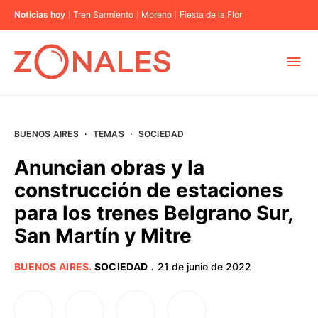
Noticias hoy
Tren Sarmiento
Moreno
Fiesta de la Flor
MUNICIPIOS
BUENOS AIRES
·
TEMAS
·
SOCIEDAD
CABA
Anuncian obras y la
construcción de estaciones
BUENOS AIRES
para los trenes Belgrano Sur,
San Martín y Mitre
PROVINCIAS
BUENOS AIRES
.
SOCIEDAD
21 de junio de 2022
·
ELECCIONES 2023