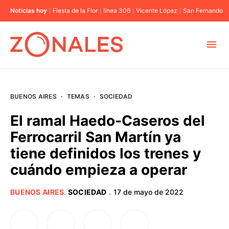
Noticias hoy
Fiesta de la Flor
línea 306
Vicente López
San Fernando
MUNICIPIOS
BUENOS AIRES
·
TEMAS
·
SOCIEDAD
CABA
El ramal Haedo-Caseros del
Ferrocarril San Martín ya
BUENOS AIRES
tiene definidos los trenes y
cuándo empieza a operar
PROVINCIAS
BUENOS AIRES
.
SOCIEDAD
17 de mayo de 2022
·
ELECCIONES 2023