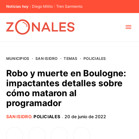
Noticias hoy
Diego Milito
Tren Sarmiento
MUNICIPIOS
MUNICIPIOS
·
SAN ISIDRO
·
TEMAS
·
POLICIALES
CABA
Robo y muerte en Boulogne:
impactantes detalles sobre
BUENOS AIRES
cómo mataron al
programador
PROVINCIAS
SAN ISIDRO
.
POLICIALES
20 de junio de 2022
·
ELECCIONES 2023