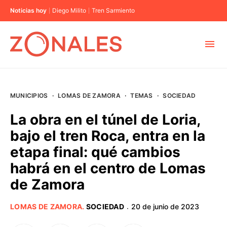
Noticias hoy
Diego Milito
Tren Sarmiento
MUNICIPIOS
MUNICIPIOS
·
LOMAS DE ZAMORA
·
TEMAS
·
SOCIEDAD
CABA
La obra en el túnel de Loria,
bajo el tren Roca, entra en la
BUENOS AIRES
etapa final: qué cambios
habrá en el centro de Lomas
PROVINCIAS
de Zamora
ELECCIONES 2023
LOMAS DE ZAMORA
.
SOCIEDAD
20 de junio de 2023
·