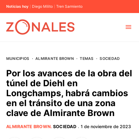
Noticias hoy
Diego Milito
Tren Sarmiento
MUNICIPIOS
MUNICIPIOS
·
ALMIRANTE BROWN
·
TEMAS
·
SOCIEDAD
CABA
Por los avances de la obra del
túnel de Diehl en
BUENOS AIRES
Longchamps, habrá cambios
en el tránsito de una zona
PROVINCIAS
clave de Almirante Brown
ELECCIONES 2023
ALMIRANTE BROWN
.
SOCIEDAD
1 de noviembre de 2023
·