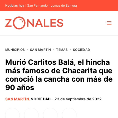
Noticias hoy
San Fernando
Lomas de Zamora
MUNICIPIOS
MUNICIPIOS
·
SAN MARTÍN
·
TEMAS
·
SOCIEDAD
CABA
Murió Carlitos Balá, el hincha
más famoso de Chacarita que
BUENOS AIRES
conoció la cancha con más de
90 años
PROVINCIAS
SAN MARTÍN
.
SOCIEDAD
23 de septiembre de 2022
·
ELECCIONES 2023