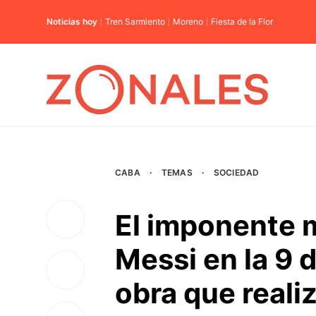
Noticias hoy
Tren Sarmiento
Moreno
Fiesta de la Flor
CABA
·
TEMAS
·
SOCIEDAD
El imponente m
Messi en la 9 d
obra que realiz