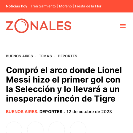
Noticias hoy
Tren Sarmiento
Moreno
Fiesta de la Flor
MUNICIPIOS
BUENOS AIRES
·
TEMAS
·
DEPORTES
CABA
Compró el arco donde Lionel
Messi hizo el primer gol con
BUENOS AIRES
la Selección y lo llevará a un
inesperado rincón de Tigre
PROVINCIAS
BUENOS AIRES
.
DEPORTES
12 de octubre de 2023
·
ELECCIONES 2023