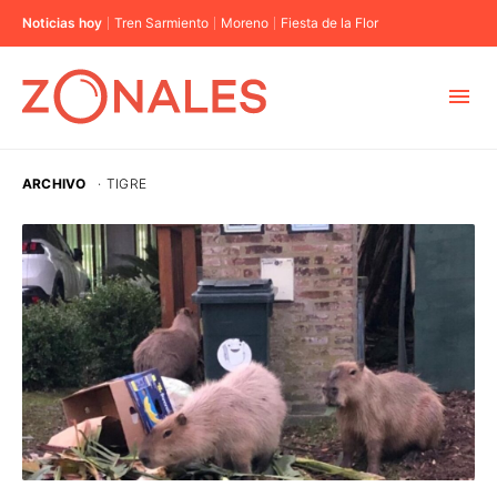
Noticias hoy
Tren Sarmiento
Moreno
Fiesta de la Flor
MUNICIPIOS
ARCHIVO
·
TIGRE
CABA
BUENOS AIRES
PROVINCIAS
ELECCIONES 2023