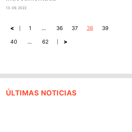
13. 09. 2022
<
1
…
36
37
38
39
40
…
62
>
ÚLTIMAS NOTICIAS