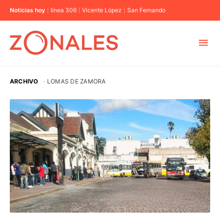
Noticias hoy
línea 306
Vicente López
San Fernando
MUNICIPIOS
ARCHIVO
·
LOMAS DE ZAMORA
CABA
BUENOS AIRES
PROVINCIAS
ELECCIONES 2023