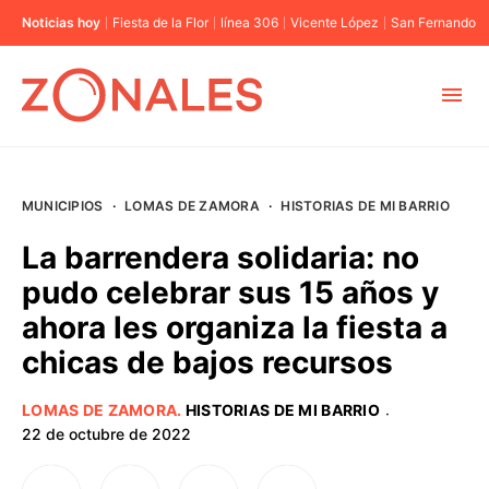
Noticias hoy
Fiesta de la Flor
línea 306
Vicente López
San Fernando
MUNICIPIOS
MUNICIPIOS
·
LOMAS DE ZAMORA
·
HISTORIAS DE MI BARRIO
CABA
La barrendera solidaria: no
pudo celebrar sus 15 años y
BUENOS AIRES
ahora les organiza la fiesta a
chicas de bajos recursos
PROVINCIAS
LOMAS DE ZAMORA
.
HISTORIAS DE MI BARRIO
·
ELECCIONES 2023
22 de octubre de 2022