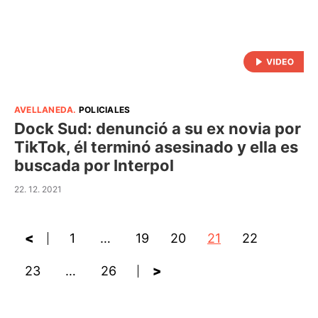
AVELLANEDA
.
POLICIALES
Dock Sud: denunció a su ex novia por
TikTok, él terminó asesinado y ella es
buscada por Interpol
22. 12. 2021
<
1
…
19
20
21
22
23
…
26
>