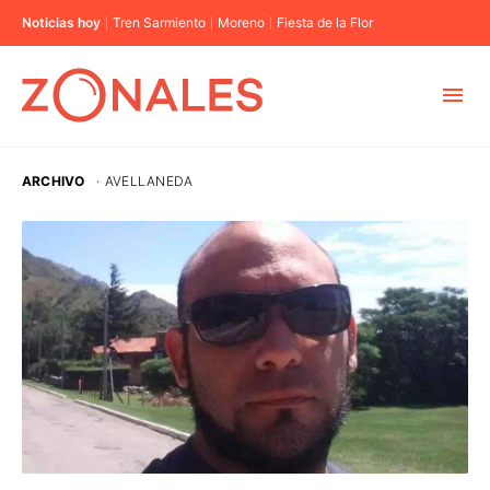
Noticias hoy
Tren Sarmiento
Moreno
Fiesta de la Flor
MUNICIPIOS
ARCHIVO
·
AVELLANEDA
CABA
BUENOS AIRES
PROVINCIAS
ELECCIONES 2023