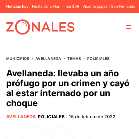
Noticias hoy
Fiesta de la Flor
línea 306
Vicente López
San Fernando
MUNICIPIOS
MUNICIPIOS
·
AVELLANEDA
·
TEMAS
·
POLICIALES
CABA
Avellaneda: llevaba un año
prófugo por un crimen y cayó
BUENOS AIRES
al estar internado por un
choque
PROVINCIAS
AVELLANEDA
.
POLICIALES
15 de febrero de 2022
·
ELECCIONES 2023