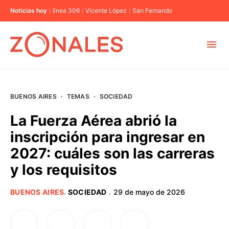
Noticias hoy
línea 306
Vicente López
San Fernando
MUNICIPIOS
BUENOS AIRES
·
TEMAS
·
SOCIEDAD
CABA
La Fuerza Aérea abrió la
inscripción para ingresar en
BUENOS AIRES
2027: cuáles son las carreras
y los requisitos
PROVINCIAS
BUENOS AIRES
.
SOCIEDAD
29 de mayo de 2026
·
ELECCIONES 2023