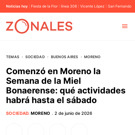
Noticias hoy
Fiesta de la Flor
línea 306
Vicente López
San Fernando
MUNICIPIOS
TEMAS
·
SOCIEDAD
·
BUENOS AIRES
·
MORENO
CABA
Comenzó en Moreno la
Semana de la Miel
BUENOS AIRES
Bonaerense: qué actividades
habrá hasta el sábado
PROVINCIAS
SOCIEDAD
.
MORENO
2 de junio de 2026
·
ELECCIONES 2023