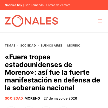
Noticias hoy
San Fernando
Lomas de Zamora
MUNICIPIOS
TEMAS
·
SOCIEDAD
·
BUENOS AIRES
·
MORENO
CABA
«Fuera tropas
estadounidenses de
BUENOS AIRES
Moreno»: así fue la fuerte
manifestación en defensa de
PROVINCIAS
la soberanía nacional
ELECCIONES 2023
SOCIEDAD
.
MORENO
27 de mayo de 2026
·