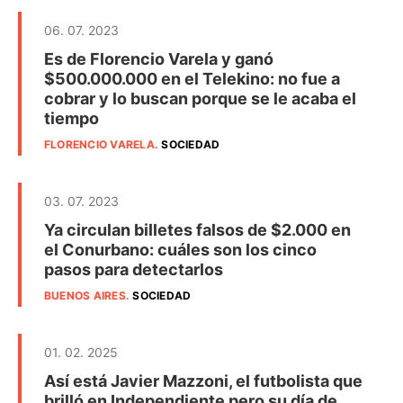
06. 07. 2023
Es de Florencio Varela y ganó
$500.000.000 en el Telekino: no fue a
cobrar y lo buscan porque se le acaba el
tiempo
FLORENCIO VARELA
.
SOCIEDAD
03. 07. 2023
Ya circulan billetes falsos de $2.000 en
el Conurbano: cuáles son los cinco
pasos para detectarlos
BUENOS AIRES
.
SOCIEDAD
01. 02. 2025
Así está Javier Mazzoni, el futbolista que
brilló en Independiente pero su día de