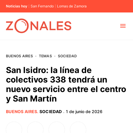
Noticias hoy
San Fernando
Lomas de Zamora
MUNICIPIOS
BUENOS AIRES
·
TEMAS
·
SOCIEDAD
CABA
San Isidro: la línea de
colectivos 338 tendrá un
BUENOS AIRES
nuevo servicio entre el centro
y San Martín
PROVINCIAS
BUENOS AIRES
.
SOCIEDAD
1 de junio de 2026
·
ELECCIONES 2023