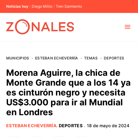
Noticias hoy
Diego Milito
Tren Sarmiento
MUNICIPIOS
MUNICIPIOS
·
ESTEBAN ECHEVERRÍA
·
TEMAS
·
DEPORTES
CABA
Morena Aguirre, la chica de
Monte Grande que a los 14 ya
BUENOS AIRES
es cinturón negro y necesita
US$3.000 para ir al Mundial
PROVINCIAS
en Londres
ELECCIONES 2023
ESTEBAN ECHEVERRÍA
.
DEPORTES
18 de mayo de 2024
·