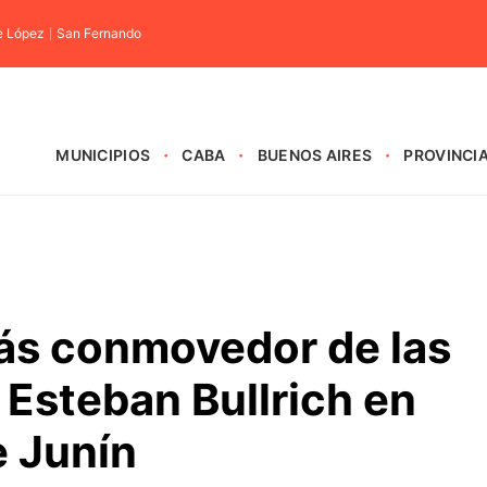
e López
San Fernando
MUNICIPIOS
CABA
BUENOS AIRES
PROVINCI
s conmovedor de las
 Esteban Bullrich en
e Junín