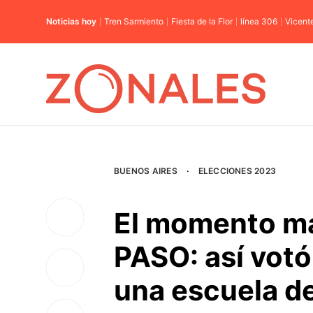
Noticias hoy
Tren Sarmiento
Fiesta de la Flor
línea 306
Vicent
BUENOS AIRES
·
ELECCIONES 2023
El momento má
PASO: así votó
una escuela d