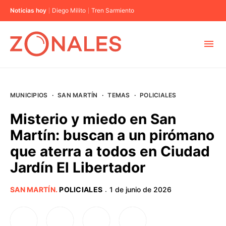
Noticias hoy
Diego Milito
Tren Sarmiento
MUNICIPIOS
MUNICIPIOS
·
SAN MARTÍN
·
TEMAS
·
POLICIALES
CABA
Misterio y miedo en San
Martín: buscan a un pirómano
BUENOS AIRES
que aterra a todos en Ciudad
Jardín El Libertador
PROVINCIAS
SAN MARTÍN
.
POLICIALES
1 de junio de 2026
·
ELECCIONES 2023