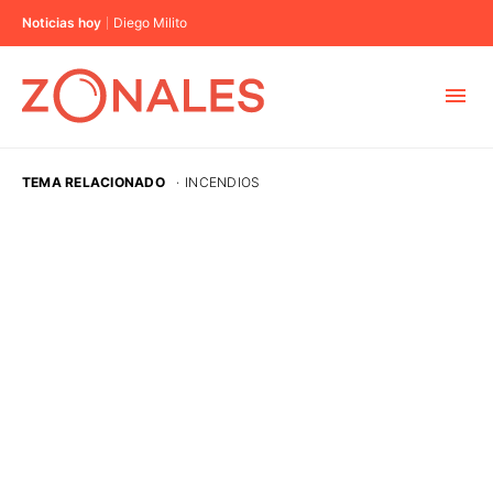
Noticias hoy
Diego Milito
MUNICIPIOS
TEMA RELACIONADO
·
INCENDIOS
CABA
BUENOS AIRES
PROVINCIAS
ELECCIONES 2023