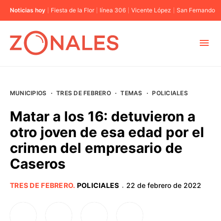
Noticias hoy
Fiesta de la Flor
línea 306
Vicente López
San Fernando
MUNICIPIOS
MUNICIPIOS
·
TRES DE FEBRERO
·
TEMAS
·
POLICIALES
CABA
Matar a los 16: detuvieron a
otro joven de esa edad por el
BUENOS AIRES
crimen del empresario de
Caseros
PROVINCIAS
TRES DE FEBRERO
.
POLICIALES
22 de febrero de 2022
·
ELECCIONES 2023