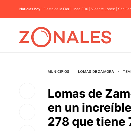
Noticias hoy
Fiesta de la Flor
línea 306
Vicente López
San Fe
MUNICIPIOS
·
LOMAS DE ZAMORA
·
TEM
Lomas de Zamor
en un increíble
278 que tiene