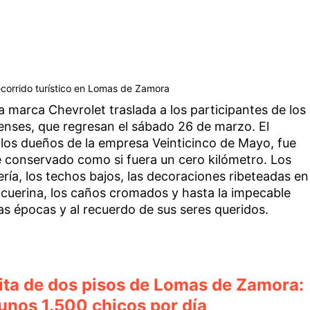
recorrido turístico en Lomas de Zamora
a marca Chevrolet traslada a los participantes de los
menses, que regresan el sábado 26 de marzo. El
 los dueños de la empresa Veinticinco de Mayo, fue
 conservado como si fuera un cero kilómetro. Los
ía, los techos bajos, las decoraciones ribeteadas en
 cuerina, los caños cromados y hasta la impecable
tras épocas y al recuerdo de sus seres queridos.
sita de dos pisos de Lomas de Zamora:
 unos 1.500 chicos por día