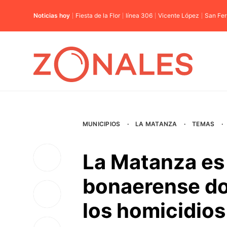
Noticias hoy
Fiesta de la Flor
línea 306
Vicente López
San Fe
MUNICIPIOS
·
LA MATANZA
·
TEMAS
·
La Matanza es 
bonaerense d
los homicidios