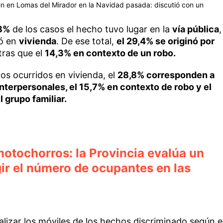
en en Lomas del Mirador en la Navidad pasada: discutió con un
8%
de los casos el hecho tuvo lugar en la
vía pública
,
ó en
vivienda
. De ese total,
el 29,4% se originó por
tras que el
14,3% en contexto de un robo.
os ocurridos en vivienda, el
28,8% corresponden a
 interpersonales, el 15,7% en contexto de robo y el
 grupo familiar.
 motochorros: la Provincia evalúa un
gir el número de ocupantes en las
alizar los móviles de los hechos discriminado según e