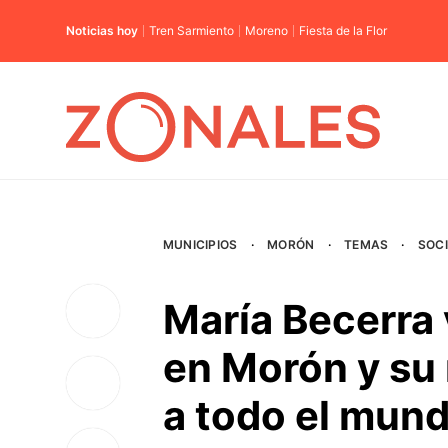
Noticias hoy
Tren Sarmiento
Moreno
Fiesta de la Flor
MUNICIPIOS
·
MORÓN
·
TEMAS
·
SOC
María Becerra 
en Morón y su 
a todo el mund