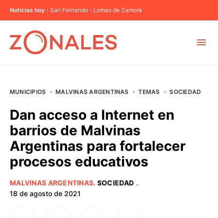
Noticias hoy
San Fernando
Lomas de Zamora
MUNICIPIOS
MUNICIPIOS
·
MALVINAS ARGENTINAS
·
TEMAS
·
SOCIEDAD
CABA
Dan acceso a Internet en
barrios de Malvinas
BUENOS AIRES
Argentinas para fortalecer
procesos educativos
PROVINCIAS
MALVINAS ARGENTINAS
.
SOCIEDAD
·
ELECCIONES 2023
18 de agosto de 2021