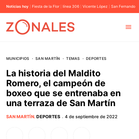
Noticias hoy
Fiesta de la Flor
línea 306
Vicente López
San Fernando
MUNICIPIOS
MUNICIPIOS
·
SAN MARTÍN
·
TEMAS
·
DEPORTES
CABA
La historia del Maldito
Romero, el campeón de
BUENOS AIRES
boxeo que se entrenaba en
una terraza de San Martín
PROVINCIAS
SAN MARTÍN
.
DEPORTES
4 de septiembre de 2022
·
ELECCIONES 2023