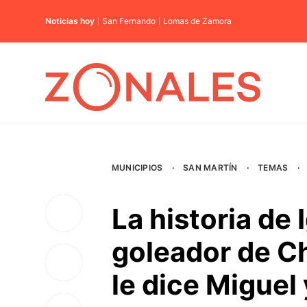
Noticias hoy
San Fernando
Lomas de Zamora
MUNICIPIOS
·
SAN MARTÍN
·
TEMAS
·
La historia de 
goleador de Ch
le dice Miguel 