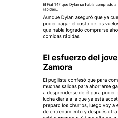
El Fiat 147 que Dylan se había comprado a
rápidas,.
Aunque Dylan aseguró que ya cuen
poder pagar el costo de los vuelos
que había logrado comprarse aho
comidas rápidas.
El esfuerzo del jo
Zamora
El pugilista confesó que para co
muchas salidas para ahorrarse gas
a desprenderse de él para poder 
lucha diaria a la que ya está aco
preparo los churros, luego voy a e
de entrenamiento y después otra v
está cursando el último año de la