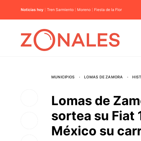
Noticias hoy
Tren Sarmiento
Moreno
Fiesta de la Flor
MUNICIPIOS
·
LOMAS DE ZAMORA
·
HIS
Lomas de Zamo
sortea su Fiat 
México su carr