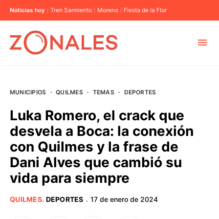
Noticias hoy
Tren Sarmiento
Moreno
Fiesta de la Flor
MUNICIPIOS
MUNICIPIOS
·
QUILMES
·
TEMAS
·
DEPORTES
CABA
Luka Romero, el crack que
desvela a Boca: la conexión
BUENOS AIRES
con Quilmes y la frase de
Dani Alves que cambió su
PROVINCIAS
vida para siempre
ELECCIONES 2023
QUILMES
.
DEPORTES
17 de enero de 2024
·