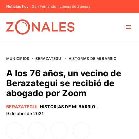
Noticias hoy
San Fernando
Lomas de Zamora
MUNICIPIOS
MUNICIPIOS
·
BERAZATEGUI
·
HISTORIAS DE MI BARRIO
CABA
A los 76 años, un vecino de
Berazategui se recibió de
BUENOS AIRES
abogado por Zoom
PROVINCIAS
BERAZATEGUI
.
HISTORIAS DE MI BARRIO
·
9 de abril de 2021
ELECCIONES 2023