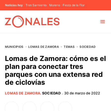
Noticias hoy
Tren Sarmiento
Moreno
Fiesta de la Flor
MUNICIPIOS
MUNICIPIOS
·
LOMAS DE ZAMORA
·
TEMAS
·
SOCIEDAD
CABA
Lomas de Zamora: cómo es el
plan para conectar tres
BUENOS AIRES
parques con una extensa red
de ciclovías
PROVINCIAS
LOMAS DE ZAMORA
.
SOCIEDAD
30 de marzo de 2022
·
ELECCIONES 2023