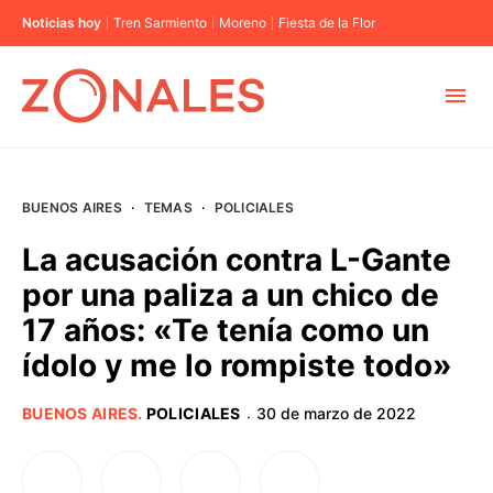
Noticias hoy
Tren Sarmiento
Moreno
Fiesta de la Flor
MUNICIPIOS
BUENOS AIRES
·
TEMAS
·
POLICIALES
CABA
La acusación contra L-Gante
por una paliza a un chico de
BUENOS AIRES
17 años: «Te tenía como un
ídolo y me lo rompiste todo»
PROVINCIAS
BUENOS AIRES
.
POLICIALES
30 de marzo de 2022
·
ELECCIONES 2023